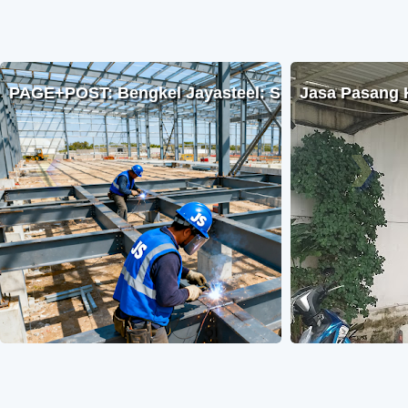
PAGE+POST: Bengkel Jayasteel: Solusi Mechanical &
Jasa Pasang 
‹
›